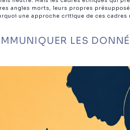
ais neutre. Mais les cadres éthiques qui pré
pres angles morts, leurs propres présupposés
rquoi une approche critique de ces cadres n’
MMUNIQUER LES DONNÉE