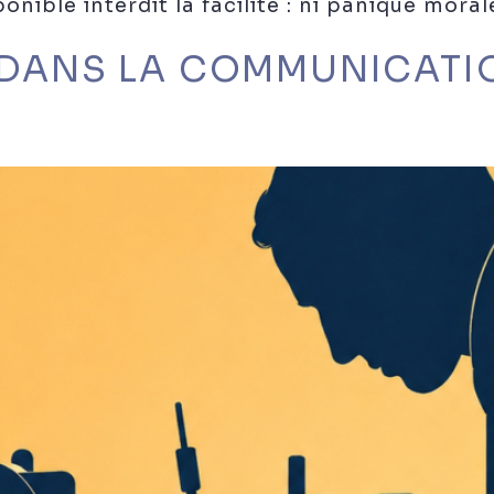
onible interdit la facilité : ni panique moral
S DANS LA COMMUNICATI